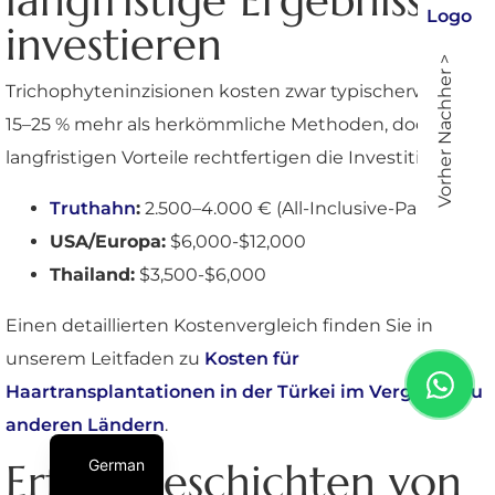
langfristige Ergebnisse
investieren
Vorher Nachher >
Trichophyteninzisionen kosten zwar typischerweise
15–25 % mehr als herkömmliche Methoden, doch die
langfristigen Vorteile rechtfertigen die Investition:
Truthahn
:
2.500–4.000 € (All-Inclusive-Pakete)
USA/Europa:
$6,000-$12,000
Thailand:
$3,500-$6,000
Einen detaillierten Kostenvergleich finden Sie in
unserem Leitfaden zu
Kosten für
Haartransplantationen in der Türkei im Vergleich zu
anderen Ländern
.
Erfolgsgeschichten von
German