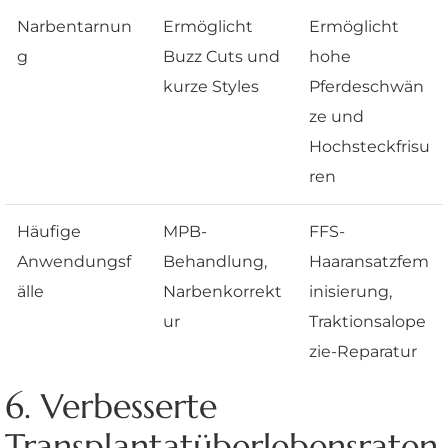
Narbentarnun
Ermöglicht
Ermöglicht
g
Buzz Cuts und
hohe
kurze Styles
Pferdeschwän
ze und
Hochsteckfrisu
ren
Häufige
MPB-
FFS-
Anwendungsf
Behandlung,
Haaransatzfem
älle
Narbenkorrekt
inisierung,
ur
Traktionsalope
zie-Reparatur
6. Verbesserte
Transplantatüberlebensraten