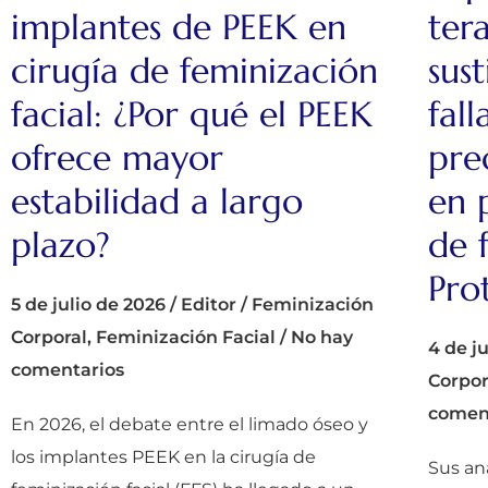
implantes de PEEK en
ter
cirugía de feminización
sus
facial: ¿Por qué el PEEK
fall
ofrece mayor
pre
estabilidad a largo
en 
plazo?
de 
Pro
5 de julio de 2026
/
Editor
/
Feminización
Corporal
,
Feminización Facial
/
No hay
4 de j
comentarios
Corpor
comen
En 2026, el debate entre el limado óseo y
los implantes PEEK en la cirugía de
Sus an