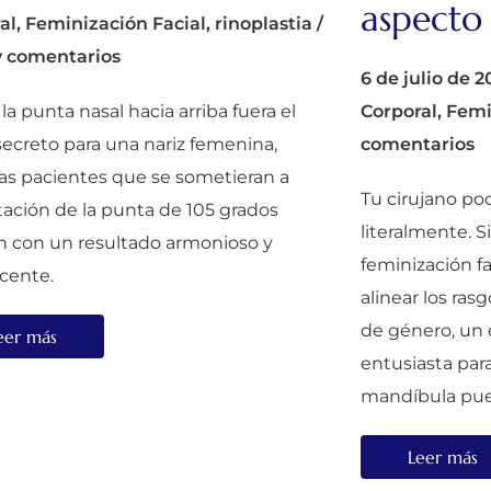
aspecto 
al
,
Feminización Facial
,
rinoplastia
/
y comentarios
6 de julio de 2
r la punta nasal hacia arriba fuera el
Corporal
,
Femi
secreto para una nariz femenina,
comentarios
las pacientes que se sometieran a
Tu cirujano pod
tación de la punta de 105 grados
literalmente. Si
an con un resultado armonioso y
feminización fa
cente.
alinear los ras
de género, un
eer más
entusiasta par
mandíbula pu
Leer más