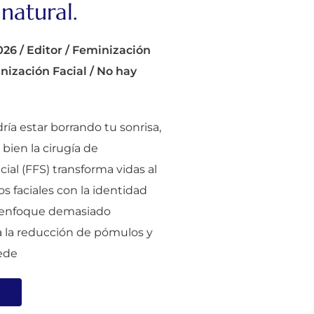
natural.
026
/
Editor
/
Feminización
nización Facial
/
No hay
ría estar borrando tu sonrisa,
 bien la cirugía de
cial (FFS) transforma vidas al
gos faciales con la identidad
 enfoque demasiado
a la reducción de pómulos y
ede