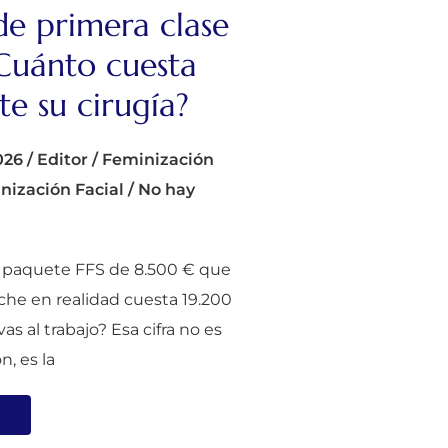
de primera clase
Cuánto cuesta
e su cirugía?
026
/
Editor
/
Feminización
nización Facial
/
No hay
l paquete FFS de 8.500 € que
he en realidad cuesta 19.200
s al trabajo? Esa cifra no es
, es la