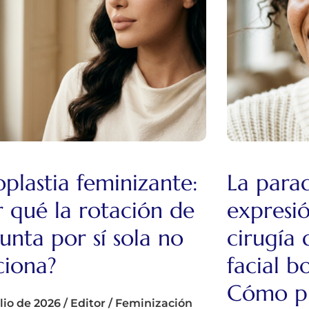
oplastia feminizante:
La parad
r qué la rotación de
expresió
punta por sí sola no
cirugía 
ciona?
facial b
Cómo pr
ulio de 2026
/
Editor
/
Feminización