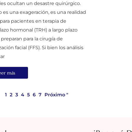
es ocultan un desastre quirúrgico.
o es una exageración, es una realidad
 para pacientes en terapia de
azo hormonal (TRH) a largo plazo
 preparan para la cirugía de
ación facial (FFS). Si bien los análisis
ar
eer más
1
2
3
4
5
6
7
Próximo "