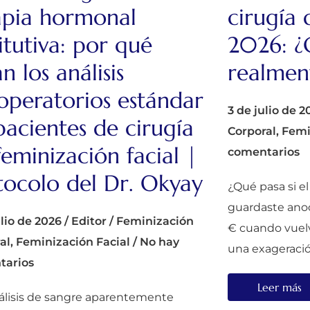
apia hormonal
cirugía 
titutiva: por qué
2026: ¿
an los análisis
realment
operatorios estándar
3 de julio de 2
pacientes de cirugía
Corporal
,
Femi
feminización facial |
comentarios
tocolo del Dr. Okyay
¿Qué pasa si e
guardaste anoc
ulio de 2026
/
Editor
/
Feminización
€ cuando vuelva
al
,
Feminización Facial
/
No hay
una exageración
tarios
Leer más
álisis de sangre aparentemente