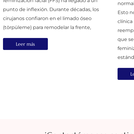
feminización facial (FFS) ha llegado a un
normal
punto de inflexión. Durante décadas, los
Esto n
cirujanos confiaron en el limado óseo
clínica
(törpüleme) para remodelar la frente,
reempl
que se
Leer más
feminiz
estánd
L