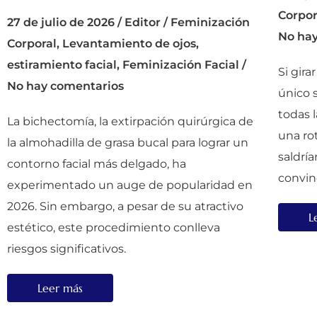
Corpor
27 de julio de 2026
/
Editor
/
Feminización
No ha
Corporal
,
Levantamiento de ojos
,
estiramiento facial
,
Feminización Facial
/
Si gira
No hay comentarios
único 
todas 
La bichectomía, la extirpación quirúrgica de
una ro
la almohadilla de grasa bucal para lograr un
saldrí
contorno facial más delgado, ha
convin
experimentado un auge de popularidad en
2026. Sin embargo, a pesar de su atractivo
L
estético, este procedimiento conlleva
riesgos significativos.
Leer más