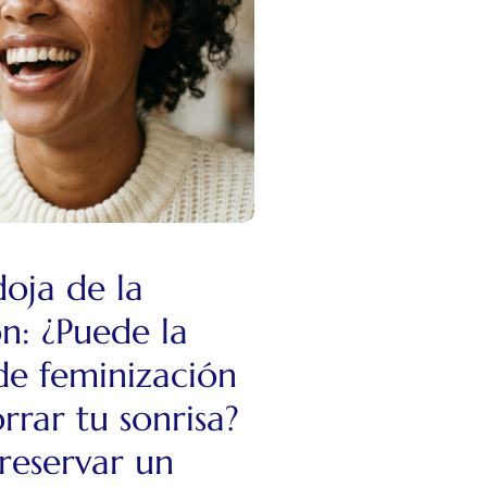
oja de la
n: ¿Puede la
de feminización
orrar tu sonrisa?
eservar un