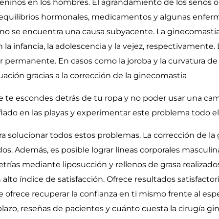
eninos en los hombres. El agrandamiento de los senos 
sequilibrios hormonales, medicamentos y algunas enfe
o se encuentra una causa subyacente. La ginecomastia 
 la infancia, la adolescencia y la vejez, respectivamente.
 permanente. En casos como la joroba y la curvatura de 
uación gracias a la corrección de la ginecomastia
e te escondes detrás de tu ropa y no poder usar una camis
nflado en las playas y experimentar este problema todo e
ara solucionar todos estos problemas. La corrección de la
os. Además, es posible lograr líneas corporales masculi
rías mediante liposucción y rellenos de grasa realizados
alto índice de satisfacción. Ofrece resultados satisfacto
e ofrece recuperar la confianza en ti mismo frente al es
plazo, reseñas de pacientes y cuánto cuesta la cirugía g