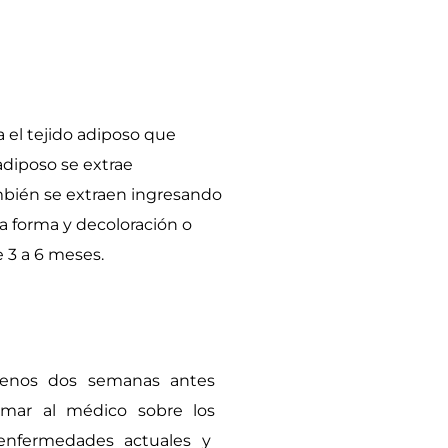
a el tejido adiposo que
adiposo se extrae
mbién se extraen ingresando
la forma y decoloración o
e 3 a 6 meses.
menos dos semanas antes
ormar al médico sobre los
enfermedades actuales y