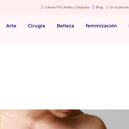
Galería FFS Antes y Después
Blog
En la prensa
Arte
Cirugía
Belleza
feminización