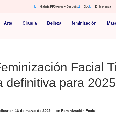
Galería FFS Antes y Después
Blog
En la prensa
Arte
Cirugía
Belleza
feminización
Masc
Feminización Facial T
a definitiva para 2025
licar en
16 de marzo de 2025
en
Feminización Facial