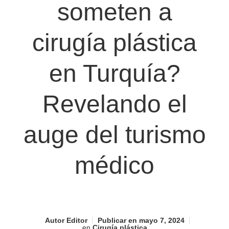
someten a
cirugía plástica
en Turquía?
Revelando el
auge del turismo
médico
Autor
Editor
Publicar en
mayo 7, 2024
en
Cirugía plástica