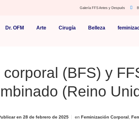
Galería FFS Antes y Después
B
Dr. OFM
Arte
Cirugía
Belleza
feminiza
 corporal (BFS) y FF
mbinado (Reino Uni
ublicar en
28 de febrero de 2025
en
Feminización Corporal
,
Fem