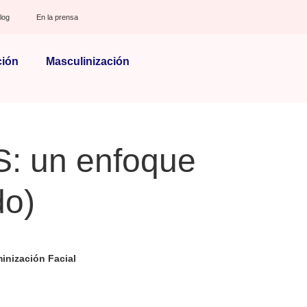
log
En la prensa
ción
Masculinización
S: un enfoque
do)
inización Facial