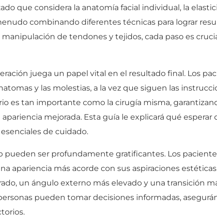
 que considera la anatomía facial individual, la elastici
menudo combinando diferentes técnicas para lograr resu
 manipulación de tendones y tejidos, cada paso es crucial
ración juega un papel vital en el resultado final. Los p
matomas y las molestias, a la vez que siguen las instrucc
io es tan importante como la cirugía misma, garantizand
ariencia mejorada. Esta guía le explicará qué esperar d
 esenciales de cuidado.
orro pueden ser profundamente gratificantes. Los pacient
una apariencia más acorde con sus aspiraciones estéticas
ado, un ángulo externo más elevado y una transición más
as personas pueden tomar decisiones informadas, asegur
torios.