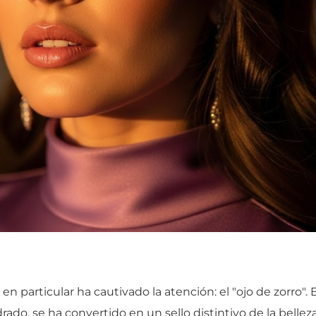
 particular ha cautivado la atención: el "ojo de zorro". E
rado, se ha convertido en un sello distintivo de la bell