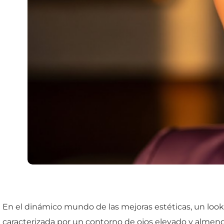
En el dinámico mundo de las mejoras estéticas, un look en
caracterizada por un contorno de ojos elevado y almend