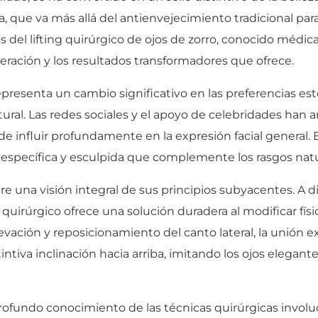
, que va más allá del antienvejecimiento tradicional par
vos del lifting quirúrgico de ojos de zorro, conocido méd
eración y los resultados transformadores que ofrece.
epresenta un cambio significativo en las preferencias es
al. Las redes sociales y el apoyo de celebridades han a
de influir profundamente en la expresión facial general
ia específica y esculpida que complemente los rasgos natu
re una visión integral de sus principios subyacentes. A di
quirúrgico ofrece una solución duradera al modificar fís
evación y reposicionamiento del canto lateral, la unión 
stintiva inclinación hacia arriba, imitando los ojos eleg
rofundo conocimiento de las técnicas quirúrgicas involuc