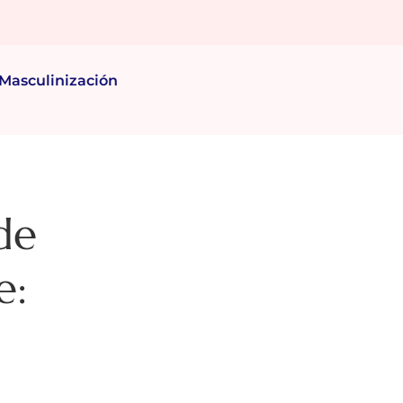
Masculinización
 de
e: