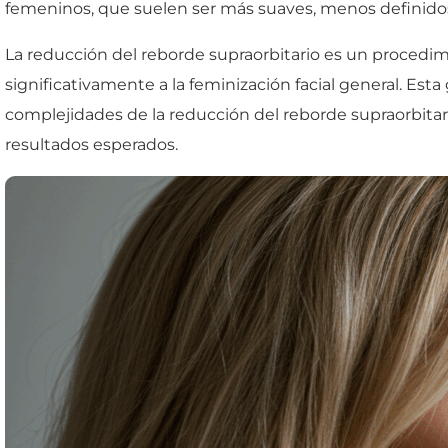
femeninos, que suelen ser más suaves, menos definidos 
La reducción del reborde supraorbitario es un procedim
significativamente a la feminización facial general. Esta
complejidades de la reducción del reborde supraorbitario
resultados esperados.