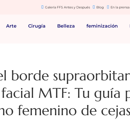
Galería FFS Antes y Después
Blog
En la prensa
Arte
Cirugía
Belleza
feminización
l borde supraorbitar
 facial MTF: Tu guía 
no femenino de ceja