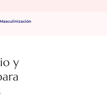
Masculinización
io y
para
s