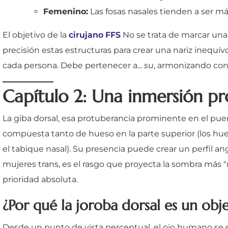
Femenino:
Las fosas nasales tienden a ser m
El objetivo de la
cirujano FFS
No se trata de marcar una 
precisión estas estructuras para crear una nariz inequí
cada persona. Debe pertenecer a...
su
, armonizando con 
Capítulo 2: Una inmersión pr
La giba dorsal, esa protuberancia prominente en el puen
compuesta tanto de hueso en la parte superior (los huesos
el tabique nasal). Su presencia puede crear un perfil a
mujeres trans, es el rasgo que proyecta la sombra más "m
prioridad absoluta.
¿Por qué la joroba dorsal es un obj
Desde un punto de vista perceptual, el ojo humano se si