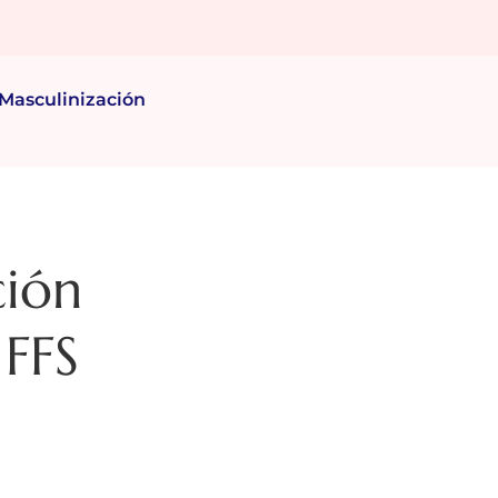
Masculinización
ción
 FFS