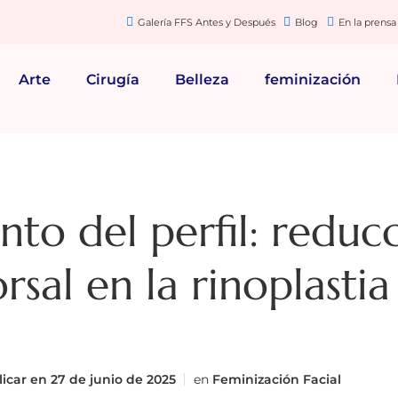
Galería FFS Antes y Después
Blog
En la prensa
Arte
Cirugía
Belleza
feminización
to del perfil: reduc
rsal en la rinoplastia
icar en
27 de junio de 2025
en
Feminización Facial