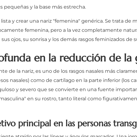
ás pequeñas y la base más estrecha.
lista y crear una nariz "femenina" genérica. Se trata de 
vocamente femenina, pero a la vez completamente natural
sus ojos, su sonrisa y los demás rasgos feminizados de su
ofunda en la reducción de la 
te de la nariz, es uno de los rasgos nasales más claram
 nasales) como de cartílago en la parte inferior (los car
nguloso y severo que se convierte en una fuente importa
asculina" en su rostro, tanto literal como figurativamen
etivo principal en las personas trans
ente atraído por las líneas y ángulos marcados. Una jor