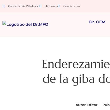
Contactar vía Whatsapp
Llámenos
Contáctenos
Dr. OFM
Enderezamien
de la giba do
Autor
Editor
Publ