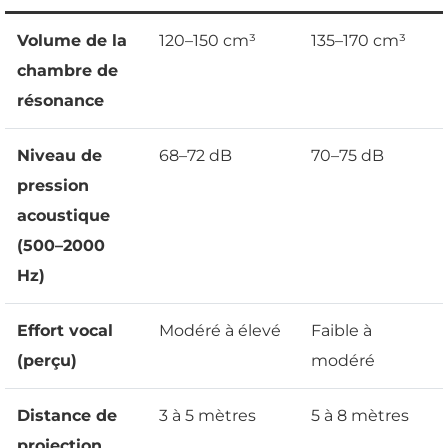
Volume de la
120–150 cm³
135–170 cm³
chambre de
résonance
Niveau de
68–72 dB
70–75 dB
pression
acoustique
(500–2000
Hz)
Effort vocal
Modéré à élevé
Faible à
(perçu)
modéré
Distance de
3 à 5 mètres
5 à 8 mètres
projection