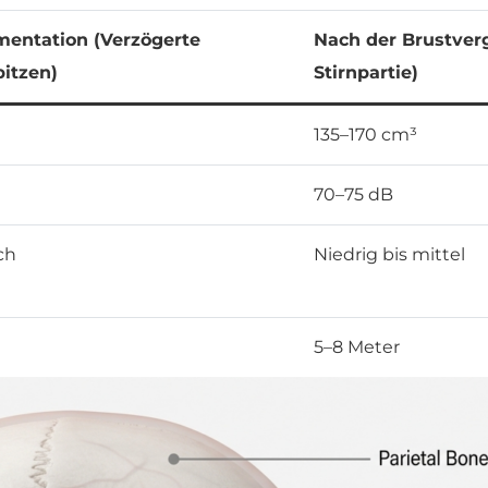
mentation (Verzögerte
Nach der Brustve
itzen)
Stirnpartie)
135–170 cm³
70–75 dB
ch
Niedrig bis mittel
5–8 Meter