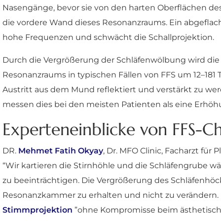
Nasengänge, bevor sie von den harten Oberflächen des S
die vordere Wand dieses Resonanzraums. Ein abgeflac
hohe Frequenzen und schwächt die Schallprojektion.
Durch die Vergrößerung der Schläfenwölbung wird die 
Resonanzraums in typischen Fällen von FFS um 12–181 T
Austritt aus dem Mund reflektiert und verstärkt zu we
messen dies bei den meisten Patienten als eine Erhöh
Experteneinblicke von FFS-C
DR.
Mehmet Fatih Okyay
, Dr. MFO Clinic, Facharzt für
“Wir kartieren die Stirnhöhle und die Schläfengrube 
zu beeinträchtigen. Die Vergrößerung des Schläfenhöc
Resonanzkammer zu erhalten und nicht zu verändern. U
Stimmprojektion
”ohne Kompromisse beim ästhetisch