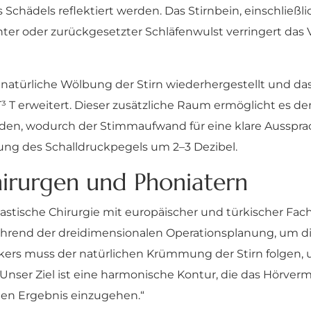
chädels reflektiert werden. Das Stirnbein, einschließlic
hter oder zurückgesetzter Schläfenwulst verringert da
natürliche Wölbung der Stirn wiederhergestellt und d
³ T erweitert. Dieser zusätzliche Raum ermöglicht es de
rden, wodurch der Stimmaufwand für eine klare Aussprac
ung des Schalldruckpegels um 2–3 Dezibel.
hirurgen und Phoniatern
 Plastische Chirurgie mit europäischer und türkischer Fa
während der dreidimensionalen Operationsplanung, um d
kers muss der natürlichen Krümmung der Stirn folgen, 
nser Ziel ist eine harmonische Kontur, die das Hörverm
en Ergebnis einzugehen.“