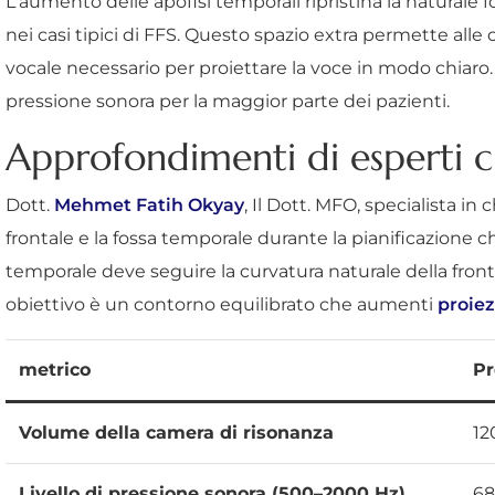
L'aumento delle apofisi temporali ripristina la naturale
nei casi tipici di FFS. Questo spazio extra permette alle
vocale necessario per proiettare la voce in modo chiaro.
pressione sonora per la maggior parte dei pazienti.
Approfondimenti di esperti ch
Dott.
Mehmet Fatih Okyay
, Il Dott. MFO, specialista in
frontale e la fossa temporale durante la pianificazione c
temporale deve seguire la curvatura naturale della fronte
obiettivo è un contorno equilibrato che aumenti
proiez
metrico
Pr
Volume della camera di risonanza
12
Livello di pressione sonora (500–2000 Hz)
68