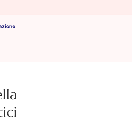
azione
lla
ici