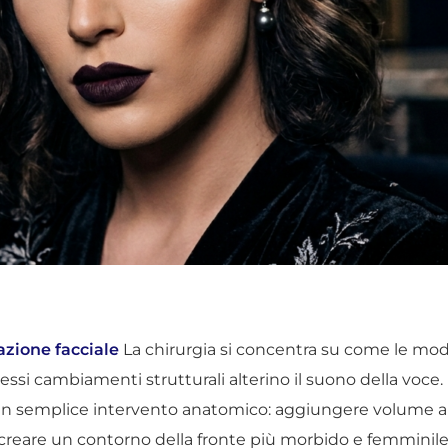
zione facciale
La chirurgia si concentra su come le modi
essi cambiamenti strutturali alterino il suono della voce
 un semplice intervento anatomico: aggiungere volume ai la
reare un contorno della fronte più morbido e femminile,