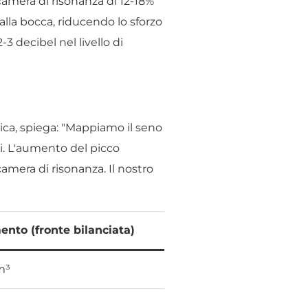
camera di risonanza di 12-18%
alla bocca, riducendo lo sforzo
 decibel nel livello di
inica, spiega: "Mappiamo il seno
ci. L'aumento del picco
camera di risonanza. Il nostro
nto (fronte bilanciata)
m³