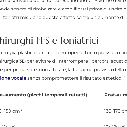
 forma convessa della fronte, espandendo il volume della 
 onde sonore di rimbalzare e amplificarsi prima di uscire d
 I foniatri misurano questo effetto come un aumento di 2-3
irurghi FFS e foniatrici
 chirurgia plastica certificato europeo e turco presso la cl
hirurgica 3D per evitare di interrompere i percorsi acusti
 per preservare, non alterare, la funzione prevista della 
ione vocale
senza compromettere il risultato estetico."”
e-aumento (picchi temporali retratti)
Post-aume
0–150 cm³
135–170 c
–72 dB
70–75 dB