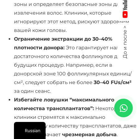
зоны и определяет безопасные зоны для
извлечения волос. Клиники, которые
игнорируют этот метод, рискуют здоровьем
До и после >
вашей кожи головы.
Ограничение экстракции до 30–40%
плотности донора:
Это гарантирует наличие
достаточного количества фолликулов для
будущих процедур. Например, если в
донорской зоне 100 фолликулярных единиц/
см², следует собрать не более
30–40 FUs/см²
за один сеанс.
Избегайте ловушки “максимального
количества трансплантатов”:
Некоторые
клиники стремятся к максимально
возможному количеству трансплантатов, даже
Russian
если это означает
чрезмерная добыча
.