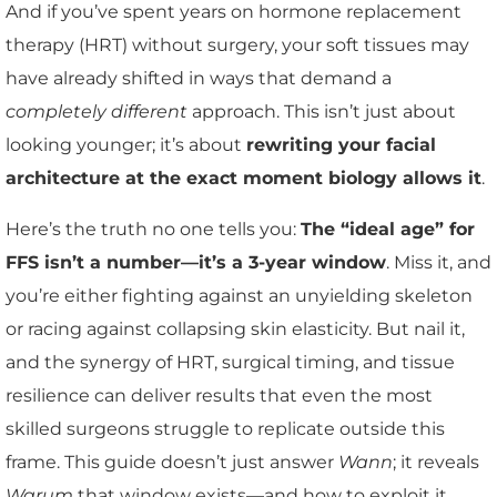
And if you’ve spent years on hormone replacement
therapy (HRT) without surgery, your soft tissues may
have already shifted in ways that demand a
completely different
approach. This isn’t just about
looking younger; it’s about
rewriting your facial
architecture at the exact moment biology allows it
.
Here’s the truth no one tells you:
The “ideal age” for
FFS isn’t a number—it’s a 3-year window
. Miss it, and
you’re either fighting against an unyielding skeleton
or racing against collapsing skin elasticity. But nail it,
and the synergy of HRT, surgical timing, and tissue
resilience can deliver results that even the most
skilled surgeons struggle to replicate outside this
frame. This guide doesn’t just answer
Wann
; it reveals
Warum
that window exists—and how to exploit it.