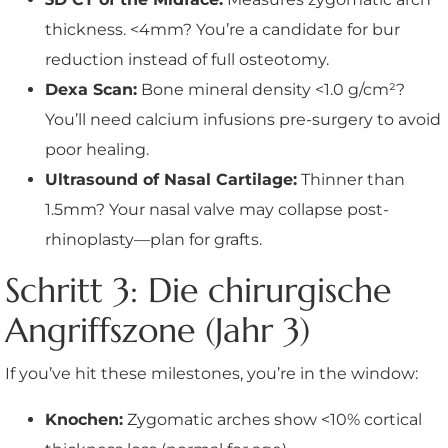
thickness. <4mm? You’re a candidate for bur
reduction instead of full osteotomy.
Dexa Scan:
Bone mineral density <1.0 g/cm²?
You’ll need calcium infusions pre-surgery to avoid
poor healing.
Ultrasound of Nasal Cartilage:
Thinner than
1.5mm? Your nasal valve may collapse post-
rhinoplasty—plan for grafts.
Schritt 3: Die chirurgische
Angriffszone (Jahr 3)
If you’ve hit these milestones, you’re in the window:
Knochen:
Zygomatic arches show <10% cortical