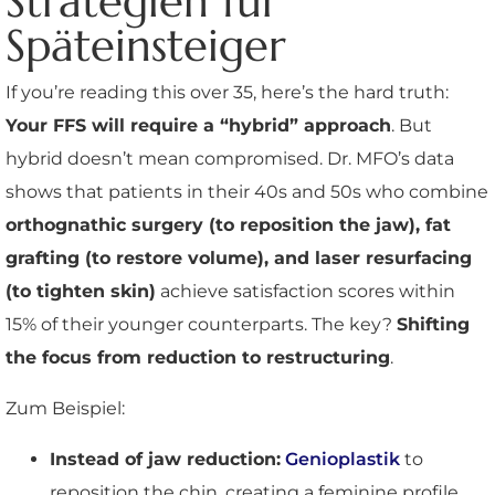
Strategien für
Späteinsteiger
If you’re reading this over 35, here’s the hard truth:
Your FFS will require a “hybrid” approach
. But
hybrid doesn’t mean compromised. Dr. MFO’s data
shows that patients in their 40s and 50s who combine
orthognathic surgery (to reposition the jaw), fat
grafting (to restore volume), and laser resurfacing
(to tighten skin)
achieve satisfaction scores within
15% of their younger counterparts. The key?
Shifting
the focus from reduction to restructuring
.
Zum Beispiel:
Instead of jaw reduction:
Genioplastik
to
reposition the chin, creating a feminine profile