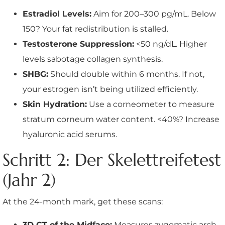
Estradiol Levels:
Aim for 200–300 pg/mL. Below
150? Your fat redistribution is stalled.
Testosterone Suppression:
<50 ng/dL. Higher
levels sabotage collagen synthesis.
SHBG:
Should double within 6 months. If not,
your estrogen isn’t being utilized efficiently.
Skin Hydration:
Use a corneometer to measure
stratum corneum water content. <40%? Increase
hyaluronic acid serums.
Schritt 2: Der Skelettreifetest
(Jahr 2)
At the 24-month mark, get these scans:
3D CT of the Midface:
Measures zygomatic arch