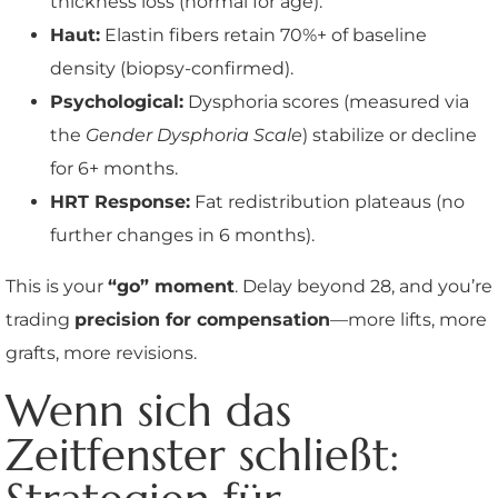
thickness loss (normal for age).
Haut:
Elastin fibers retain 70%+ of baseline
density (biopsy-confirmed).
Psychological:
Dysphoria scores (measured via
the
Gender Dysphoria Scale
) stabilize or decline
for 6+ months.
HRT Response:
Fat redistribution plateaus (no
further changes in 6 months).
This is your
“go” moment
. Delay beyond 28, and you’re
trading
precision for compensation
—more lifts, more
grafts, more revisions.
Wenn sich das
Zeitfenster schließt: