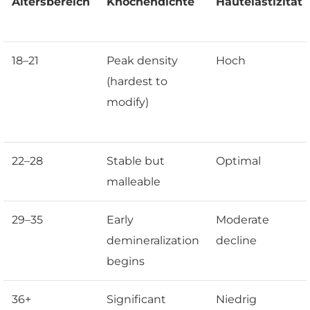
Altersbereich
Knochendichte
Hautelastizität
18–21
Peak density
Hoch
(hardest to
modify)
22–28
Stable but
Optimal
malleable
29–35
Early
Moderate
demineralization
decline
begins
36+
Significant
Niedrig