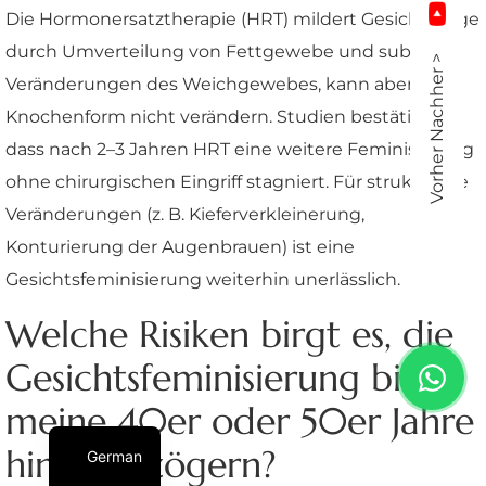
Die Hormonersatztherapie (HRT) mildert Gesichtszüge
durch Umverteilung von Fettgewebe und subtile
Vorher Nachher >
Veränderungen des Weichgewebes, kann aber die
Knochenform nicht verändern. Studien bestätigen,
dass nach 2–3 Jahren HRT eine weitere Feminisierung
ohne chirurgischen Eingriff stagniert. Für strukturelle
Veränderungen (z. B. Kieferverkleinerung,
Konturierung der Augenbrauen) ist eine
Gesichtsfeminisierung weiterhin unerlässlich.
Welche Risiken birgt es, die
Gesichtsfeminisierung bis in
meine 40er oder 50er Jahre
hinauszuzögern?
German