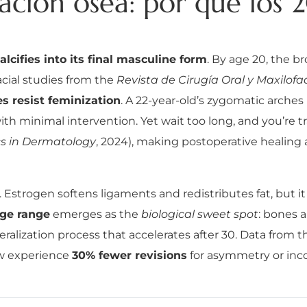
ación ósea: por qué los 
alcifies into its final masculine form
. By age 20, the b
acial studies from the
Revista de Cirugía Oral y Maxilofac
es resist feminization
. A 22-year-old’s zygomatic arche
th minimal intervention. Yet wait too long, and you’re tra
cs in Dermatology
, 2024), making postoperative healing
. Estrogen softens ligaments and redistributes fat, but i
age range
emerges as the
biological sweet spot
: bones 
alization process that accelerates after 30. Data from 
ow experience
30% fewer revisions
for asymmetry or inc