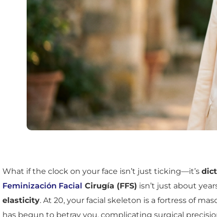
What if the clock on your face isn’t just ticking—it’s
dic
Feminización Facial
Cirugía (FFS)
isn’t just about year
elasticity
. At 20, your facial skeleton is a fortress of 
has begun to betray you, complicating surgical precisi