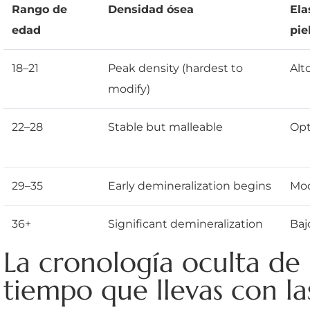
Rango de
Densidad ósea
Ela
edad
pie
18–21
Peak density (hardest to
Alt
modify)
22–28
Stable but malleable
Opt
29–35
Early demineralization begins
Mod
36+
Significant demineralization
Baj
La cronología oculta de l
tiempo que llevas con l