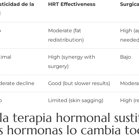
sticidad de la
HRT Effectiveness
Surgica
l
o
Moderate (fat
High (a
redistribution)
needed
imal
High (synergy with
Bajo
surgery)
erate decline
Good (but slower results)
Moderat
o
Limited (skin sagging)
High (re
a terapia hormonal sustit
as hormonas lo cambia to