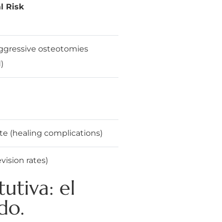
l Risk
ggressive osteotomies
)
e (healing complications)
vision rates)
utiva: el
do.