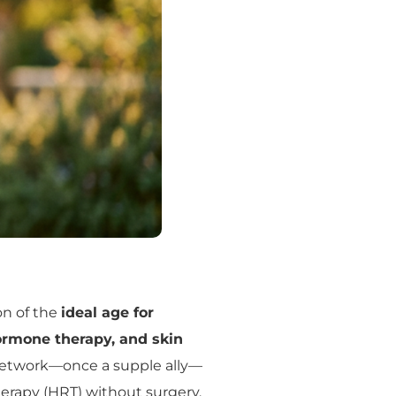
on of the
ideal age for
ormone therapy, and skin
en network—once a supple ally—
erapy (HRT) without surgery,