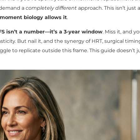
t demand a
completely different
approach. This isn’t just 
t moment biology allows it
.
FFS isn’t a number—it’s a 3-year window
. Miss it, and y
ticity. But nail it, and the synergy of HRT, surgical timin
ggle to replicate outside this frame. This guide doesn’t 