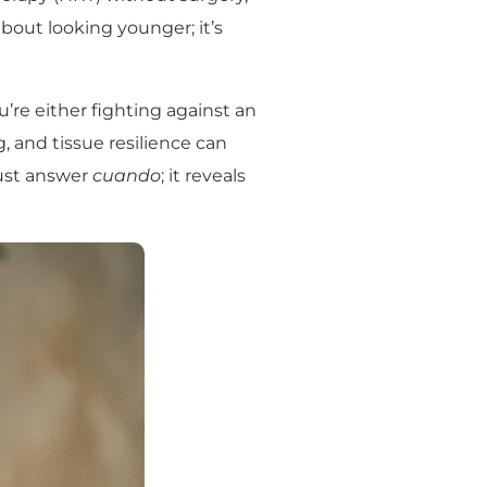
about looking younger; it’s
ou’re either fighting against an
g, and tissue resilience can
just answer
cuando
; it reveals