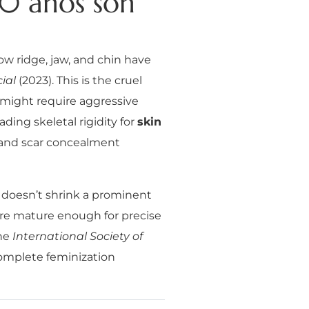
20 años son
row ridge, jaw, and chin have
ial
(2023). This is the cruel
s might require aggressive
ding skeletal rigidity for
skin
 and scar concealment
t doesn’t shrink a prominent
are mature enough for precise
the
International Society of
omplete feminization