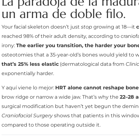
La paradoja de la madur
un arma de doble filo.
Your facial skeleton doesn’t just
stop
growing at 18—it
c
reached 98% of their adult density, according to craniof
irony:
The earlier you transition, the harder your bon
osteotomies that a 35-year-old’s bones would yield to wi
that’s 25% less elastic
(dermatological data from
Clini
exponentially harder.
Y aquí viene lo mejor:
HRT alone cannot reshape bone
brow ridge or narrow a wide jaw. That’s why the
22–28 
surgical modification but haven’t yet begun the deminer
Craniofacial Surgery
shows that patients in this wind
compared to those operating outside it.