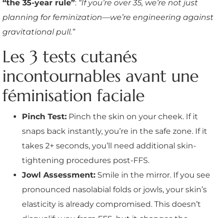
“the 35-year rule”
:
“If you’re over 35, we’re not just
planning for feminization—we’re engineering against
gravitational pull.”
Les 3 tests cutanés
incontournables avant une
féminisation faciale
Pinch Test:
Pinch the skin on your cheek. If it
snaps back instantly, you’re in the safe zone. If it
takes 2+ seconds, you’ll need additional skin-
tightening procedures post-FFS.
Jowl Assessment:
Smile in the mirror. If you see
pronounced nasolabial folds or jowls, your skin’s
elasticity is already compromised. This doesn’t