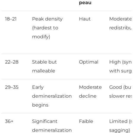
peau
18–21
Peak density
Haut
Moderate 
(hardest to
redistribu
modify)
22–28
Stable but
Optimal
High (syn
malleable
with surg
29–35
Early
Moderate
Good (bu
demineralization
decline
slower res
begins
36+
Significant
Faible
Limited (s
demineralization
sagging)