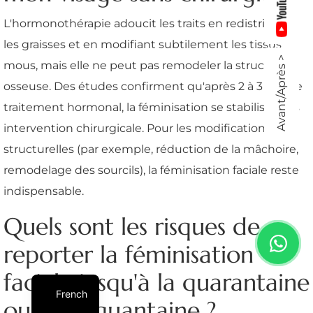
L'hormonothérapie adoucit les traits en redistribuant
les graisses et en modifiant subtilement les tissus
Avant/Après >
mous, mais elle ne peut pas remodeler la structure
osseuse. Des études confirment qu'après 2 à 3 ans de
traitement hormonal, la féminisation se stabilise sans
intervention chirurgicale. Pour les modifications
structurelles (par exemple, réduction de la mâchoire,
remodelage des sourcils), la féminisation faciale reste
indispensable.
Quels sont les risques de
reporter la féminisation
faciale jusqu'à la quarantaine
French
ou la cinquantaine ?