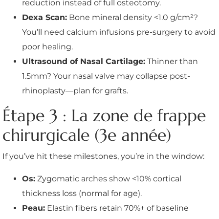
reduction instead of full osteotomy.
Dexa Scan:
Bone mineral density <1.0 g/cm²?
You’ll need calcium infusions pre-surgery to avoid
poor healing.
Ultrasound of Nasal Cartilage:
Thinner than
1.5mm? Your nasal valve may collapse post-
rhinoplasty—plan for grafts.
Étape 3 : La zone de frappe
chirurgicale (3e année)
If you’ve hit these milestones, you’re in the window:
Os:
Zygomatic arches show <10% cortical
thickness loss (normal for age).
Peau:
Elastin fibers retain 70%+ of baseline