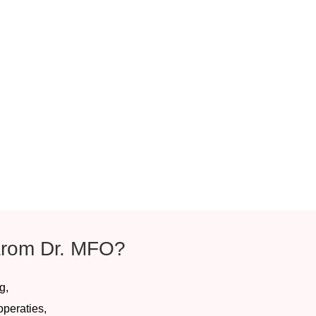
rom Dr. MFO?
g,
peraties,