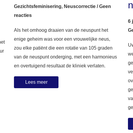
n
Gezichtsfeminisering
,
Neuscorrectie
/
Geen
reacties
6 
Als het omhoog draaien van de neuspunt het
Ge
enige geheim was voor een vrouwelijke neus,
het
Uw
zou elke patiënt die een rotatie van 105 graden
ur
we
van de neuspunt onderging, met een harmonieus
ge
en overtuigend resultaat de kliniek verlaten.
ve
ov
Lees meer
ge
va
ge