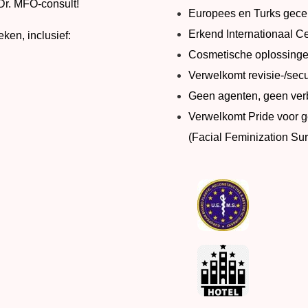
Dr. MFO-consult!
Europees en Turks gecert
Erkend Internationaal C
eken, inclusief:
Cosmetische oplossingen
Verwelkomt revisie-/sec
Geen agenten, geen verbo
Verwelkomt Pride voor 
(Facial Feminization Su