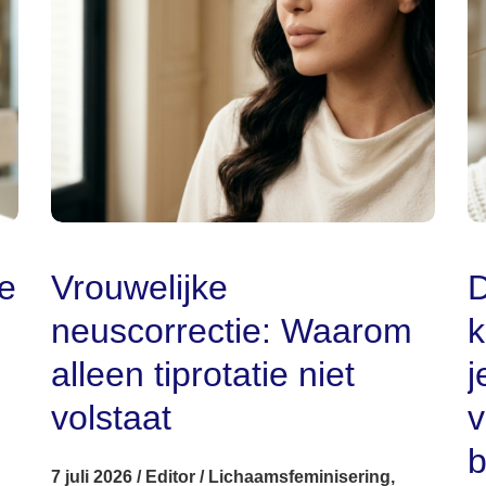
ie
Vrouwelijke
D
neuscorrectie: Waarom
k
alleen tiprotatie niet
j
volstaat
v
b
7 juli 2026
/
Editor
/
Lichaamsfeminisering
,