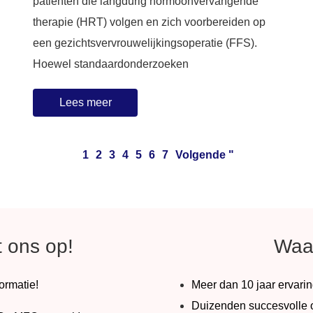
patiënten die langdurig hormoonvervangende
therapie (HRT) volgen en zich voorbereiden op
een gezichtsvervrouwelijkingsoperatie (FFS).
Hoewel standaardonderzoeken
Lees meer
1
2
3
4
5
6
7
Volgende "
 ons op!
Waa
formatie!
Meer dan 10 jaar ervarin
Duizenden succesvolle o