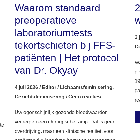
Waarom standaard
2
preoperatieve
w
laboratoriumtests
3 
tekortschieten bij FFS-
Ge
patiënten | Het protocol
Wa
van Dr. Okyay
gi
19
4 juli 2026
/
Editor
/
Lichaamsfeminisering
,
ga
Gezichtsfeminisering
/
Geen reacties
rea
Uw ogenschijnlijk gezonde bloedwaarden
verbergen een chirurgische ramp. Dat is geen
te
overdrijving, maar een klinische realiteit voor