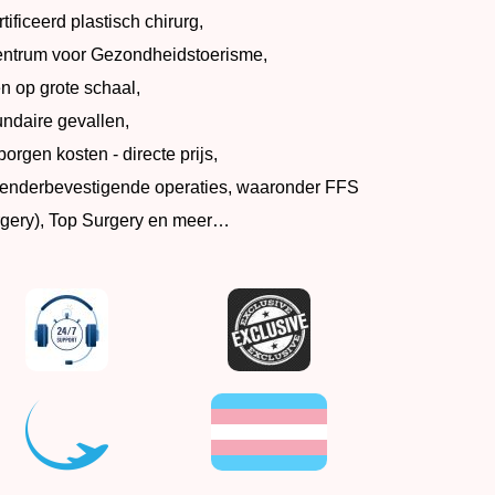
ificeerd plastisch chirurg,
entrum voor Gezondheidstoerisme,
 op grote schaal,
undaire gevallen,
rgen kosten - directe prijs,
genderbevestigende operaties, waaronder FFS
rgery), Top Surgery en meer…