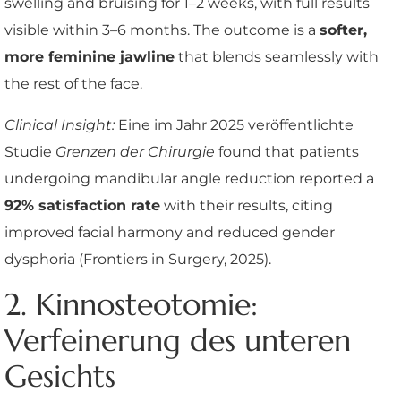
swelling and bruising for 1–2 weeks, with full results
visible within 3–6 months. The outcome is a
softer,
more feminine jawline
that blends seamlessly with
the rest of the face.
Clinical Insight:
Eine im Jahr 2025 veröffentlichte
Studie
Grenzen der Chirurgie
found that patients
undergoing mandibular angle reduction reported a
92% satisfaction rate
with their results, citing
improved facial harmony and reduced gender
dysphoria (Frontiers in Surgery, 2025).
2. Kinnosteotomie:
Verfeinerung des unteren
Gesichts