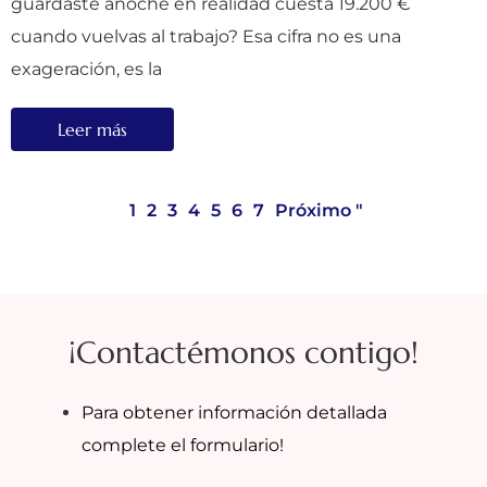
guardaste anoche en realidad cuesta 19.200 €
cuando vuelvas al trabajo? Esa cifra no es una
exageración, es la
Leer más
1
2
3
4
5
6
7
Próximo "
¡Contactémonos contigo!
Para obtener información detallada
complete el formulario!