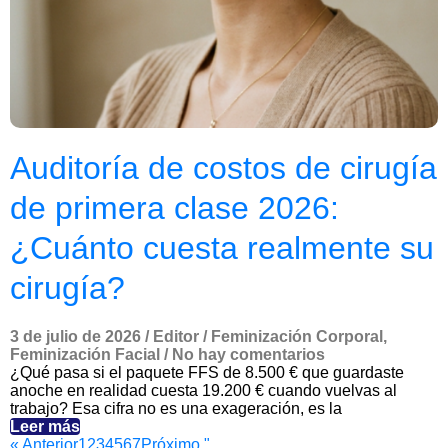
Auditoría de costos de cirugía
de primera clase 2026:
¿Cuánto cuesta realmente su
cirugía?
3 de julio de 2026
/
Editor
/
Feminización Corporal
,
Feminización Facial
/
No hay comentarios
¿Qué pasa si el paquete FFS de 8.500 € que guardaste
anoche en realidad cuesta 19.200 € cuando vuelvas al
trabajo? Esa cifra no es una exageración, es la
Leer más
« Anterior
1
2
3
4
5
6
7
Próximo "