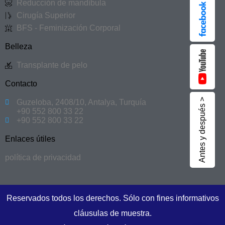
Reducción de mandíbula
Cirugía Superior
BFS - Feminización Corporal
Belleza
Transplante de pelo
Contacto
Antes y después >
Guzeloba, 2408/10, Antalya, Turquía
+90 552 800 33 22
+90 552 800 33 22
Enlaces útiles
política de privacidad
Reservados todos los derechos. Sólo con fines informativos
cláusulas de muestra.