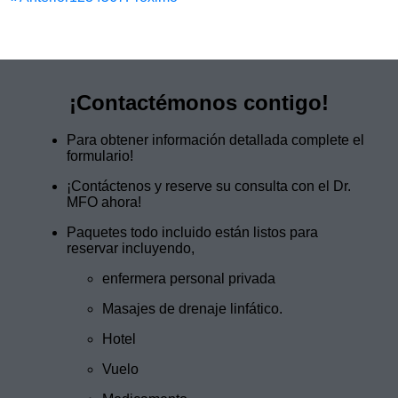
¡Contactémonos contigo!
Para obtener información detallada complete el
formulario!
¡Contáctenos y reserve su consulta con el Dr.
MFO ahora!
Paquetes todo incluido están listos para
reservar incluyendo,
enfermera personal privada
Masajes de drenaje linfático.
Hotel
Vuelo