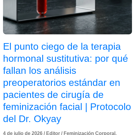
El punto ciego de la terapia
hormonal sustitutiva: por qué
fallan los análisis
preoperatorios estándar en
pacientes de cirugía de
feminización facial | Protocolo
del Dr. Okyay
4 de julio de 2026
/
Editor
/
Feminización Corporal
,