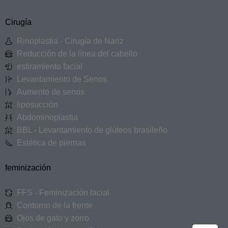
Cirugía
Rinoplastia - Cirugía de Nariz
Reducción de la línea del cabello
estiramiento facial
Levantamiento de Senos
Aumento de senos
liposucción
Abdominoplastia
BBL - Levantamiento de glúteos brasileño
Estética de piernas
feminización
FFS - Feminización facial
Contorno de la frente
Ojos de gato y zorro