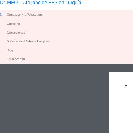
Dr. MFO – Cirujano de FFS en Turquía
Contactar vía Whatsapp
Llámenos
Contáctenos
Galería FFS Antes y Después
Blog
En la prensa