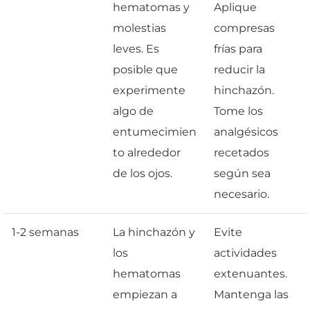
hematomas y
Aplique
molestias
compresas
leves. Es
frías para
posible que
reducir la
experimente
hinchazón.
algo de
Tome los
entumecimien
analgésicos
to alrededor
recetados
de los ojos.
según sea
necesario.
1-2 semanas
La hinchazón y
Evite
los
actividades
hematomas
extenuantes.
empiezan a
Mantenga las