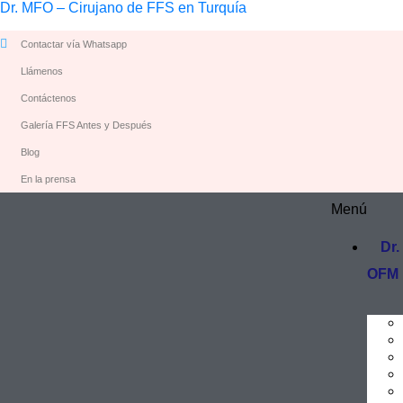
Dr. MFO – Cirujano de FFS en Turquía
Contactar vía Whatsapp
Llámenos
Contáctenos
Galería FFS Antes y Después
Blog
En la prensa
Menú
Dr.
OFM