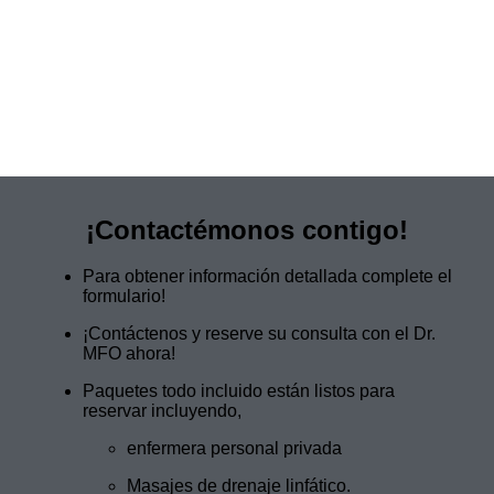
¡Contactémonos contigo!
Para obtener información detallada complete el
formulario!
¡Contáctenos y reserve su consulta con el Dr.
MFO ahora!
Paquetes todo incluido están listos para
reservar incluyendo,
enfermera personal privada
Masajes de drenaje linfático.