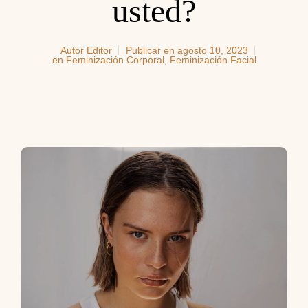
usted?
Autor
Editor
Publicar en
agosto 10, 2023
en
Feminización Corporal
,
Feminización Facial