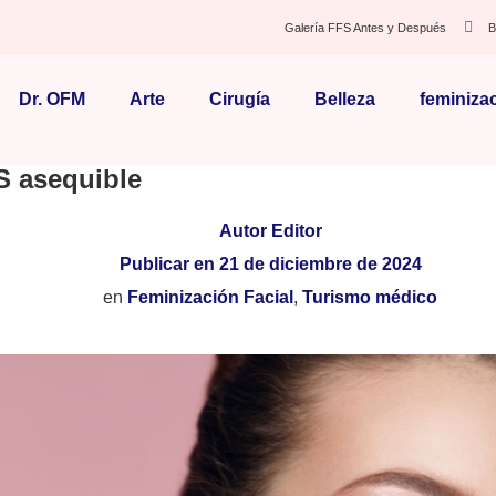
Galería FFS Antes y Después
B
Dr. OFM
Arte
Cirugía
Belleza
feminiza
FS asequible
Autor
Editor
Publicar en
21 de diciembre de 2024
en
Feminización Facial
,
Turismo médico