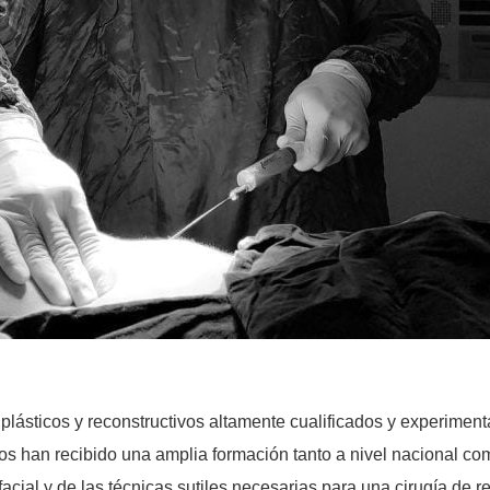
lásticos y reconstructivos altamente cualificados y experiment
os han recibido una amplia formación tanto a nivel nacional co
cial y de las técnicas sutiles necesarias para una cirugía de r