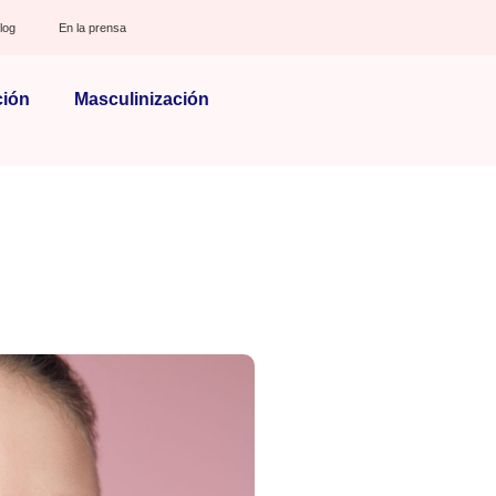
log
En la prensa
ción
Masculinización