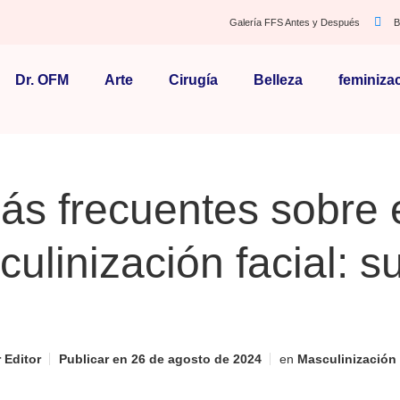
Galería FFS Antes y Después
B
Dr. OFM
Arte
Cirugía
Belleza
feminiza
s frecuentes sobre e
ulinización facial: su
r
Editor
Publicar en
26 de agosto de 2024
en
Masculinización 