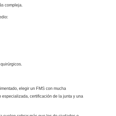
ás compleja.
edio:
quirúrgicos.
perimentado, elegir un FMS con mucha
 especializada, certificación de la junta y una
da suelen cobrar más que los de ciudades o