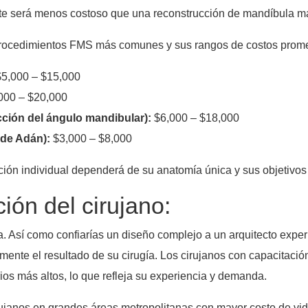
e será menos costoso que una reconstrucción de mandíbula m
 procedimientos FMS más comunes y sus rangos de costos prom
5,000 – $15,000
000 – $20,000
ción del ángulo mandibular):
$6,000 – $18,000
 de Adán):
$3,000 – $8,000
ión individual dependerá de su anatomía única y sus objetivos 
ión del cirujano:
ta. Así como confiarías un diseño complejo a un arquitecto ex
mente el resultado de su cirugía. Los cirujanos con capacitación
ios más altos, lo que refleja su experiencia y demanda.
irujanos en grandes áreas metropolitanas con mayor costo de vi