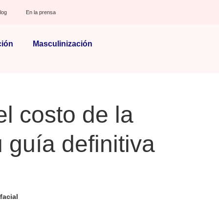
log
En la prensa
ción
Masculinización
l costo de la
 guía definitiva
facial