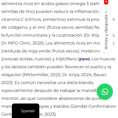
alimentos ricos en ácidos grasos omega-3 (salmón,
semillas de lino) pueden reducir la inflamación. La
Antes y después >
vitamina C (cítricos, pimientos) estimula la producción
de colágeno, y el zinc (frutos secos, semillas) favorece
la función inmunitaria y la cicatrización (Dr. Kriya, 2024;
Dr. MFO Clinic, 2025). Los alimentos ricos en magnesio
(verduras de hoja verde, frutos secos), melatonina
(cerezas ácidas, nueces) y triptófano (
pavo
, Los huevos
y los lácteos también pueden favorecer el sueño y la
relajación (Mittermiller, 2025; Dr. Kriya, 2024; Bauer,
2023). Es común necesitar una dieta blanda,
especialmente después de trabajar la mandíbula y el
mentón, así que considere abastecerse de puré de
manzana, yogur, sopas y batidos (Gender Confirmation
Spanish
Center, 2024; Bauer, 2023).