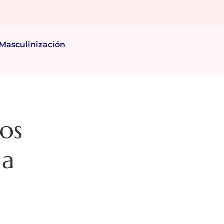
Masculinización
nos
da