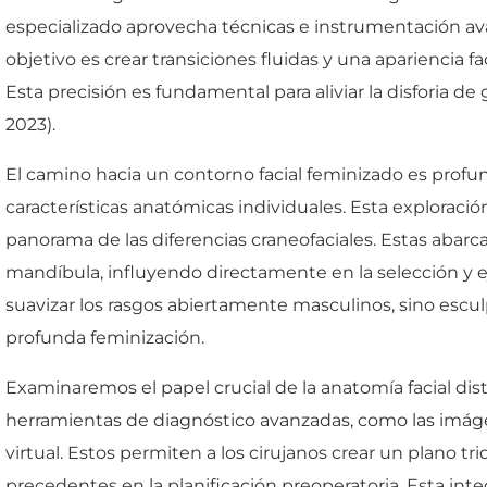
especializado aprovecha técnicas e instrumentación ava
objetivo es crear transiciones fluidas y una apariencia f
Esta precisión es fundamental para aliviar la disforia de g
2023).
El camino hacia un contorno facial feminizado es profu
características anatómicas individuales. Esta exploraci
panorama de las diferencias craneofaciales. Estas abarc
mandíbula, influyendo directamente en la selección y 
suavizar los rasgos abiertamente masculinos, sino escu
profunda feminización.
Examinaremos el papel crucial de la anatomía facial disti
herramientas de diagnóstico avanzadas, como las imágene
virtual. Estos permiten a los cirujanos crear un plano tr
precedentes en la planificación preoperatoria. Esta int