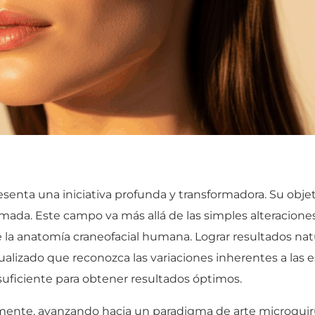
presenta una iniciativa profunda y transformadora. Su obje
ada. Este campo va más allá de las simples alteraciones
e la anatomía craneofacial humana. Lograr resultados n
alizado que reconozca las variaciones inherentes a las es
s suficiente para obtener resultados óptimos.
amente, avanzando hacia un paradigma de arte microquir