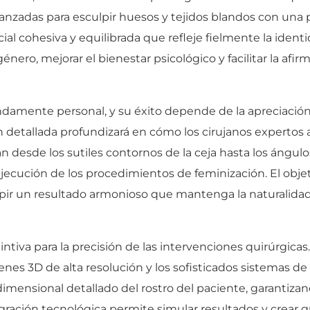
nzadas para esculpir huesos y tejidos blandos con una pr
acial cohesiva y equilibrada que refleje fielmente la iden
énero, mejorar el bienestar psicológico y facilitar la afirma
ndamente personal, y su éxito depende de la apreciación
ón detallada profundizará en cómo los cirujanos expertos
an desde los sutiles contornos de la ceja hasta los ángu
ejecución de los procedimientos de feminización. El obj
lpir un resultado armonioso que mantenga la naturalidad 
ntiva para la precisión de las intervenciones quirúrgicas.
s 3D de alta resolución y los sofisticados sistemas de 
idimensional detallado del rostro del paciente, garantiza
egración tecnológica permite simular resultados y crear g