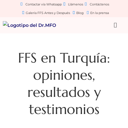
Contactar vía Whatsapp
Llámenos
Contáctenos
Galería FFS Antes y Después
Blog
En la prensa
FFS en Turquía:
opiniones,
resultados y
testimonios