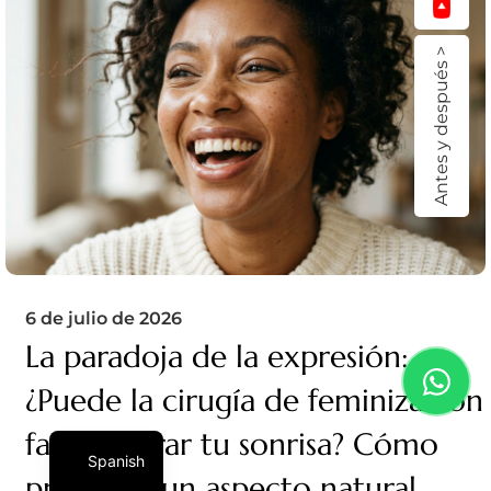
Antes y después >
6 de julio de 2026
La paradoja de la expresión:
¿Puede la cirugía de feminización
facial borrar tu sonrisa? Cómo
Spanish
preservar un aspecto natural.