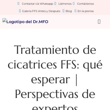
Contactar vía Whatsapp
Llámenos
Contáctenos
Galería FFS Antes y Después
Blog
En la prensa
Tratamiento de
cicatrices FFS: qué
esperar |
Perspectivas de
expertos