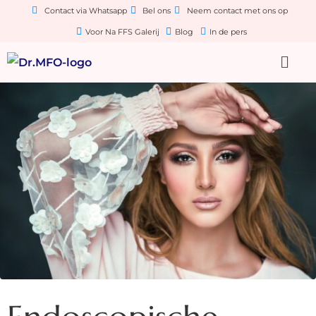
Contact via Whatsapp
Bel ons
Neem contact met ons op
Voor Na FFS Galerij
Blog
In de pers