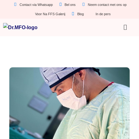
Contact via Whatsapp
Bel ons
Neem contact met ons op
Voor Na FFS Galerij
Blog
In de pers