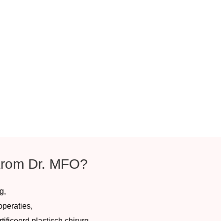
rom Dr. MFO?
g,
peraties,
ificeerd plastisch chirurg,