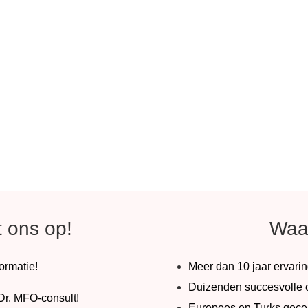
 ons op!
Waa
formatie!
Meer dan 10 jaar ervarin
Duizenden succesvolle o
Dr. MFO-consult!
Europees en Turks gecert