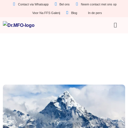
Contact via Whatsapp
Bel ons
Neem contact met ons op
Voor Na FFS Galerij
Blog
In de pers