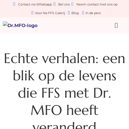
Contact via Whatsapp
Bel ons
Neem contact met ons op
Voor Na FFS Galerij
Blog
In de pers
Echte verhalen: een
blik op de levens
die FFS met Dr.
MFO heeft
veranderd