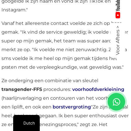
googelde ik zijn naam en vond ik zijn TikTok en
Instagram."
Vanaf het allereerste contact voelde ze zich op haar
Voor Afters >
gemak. "Ik vind de service geweldig; ik voelde me hier
super op mijn gemak, het team was super aardig",
merkt ze op. "Ik voelde me niet zenuwachtig. Zelfs via
sms voelde ik me heel op mijn gemak tijdens het
praten met de verpleegkundige, wat geweldig was."
Ze onderging een combinatie van sleutel
transgender-FFS
procedures:
voorhoofdverkleining
(haarlijnverlaging en contouren van het voorhoofd),
een liplift, en ook een
borstvergroting
"Ze zijn allemaal
heel, heel goed gegaan. Ik ben super enthousiast over
Dutch
ze en over het genezingsproces," zegt ze. Het