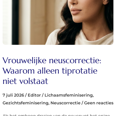
Vrouwelijke neuscorrectie:
Waarom alleen tiprotatie
niet volstaat
7 juli 2026
/
Editor
/
Lichaamsfeminisering
,
Gezichtsfeminisering
,
Neuscorrectie
/
Geen reacties
Als het omhoog draaien van de neuspunt het enige