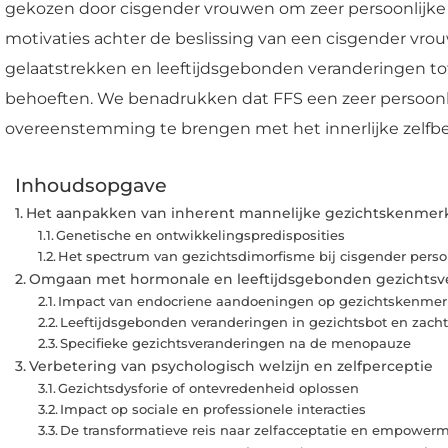
gekozen door cisgender vrouwen om zeer persoonlijke 
motivaties achter de beslissing van een cisgender vr
gelaatstrekken en leeftijdsgebonden veranderingen tot
behoeften. We benadrukken dat FFS een zeer persoonlij
overeenstemming te brengen met het innerlijke zelfbe
Inhoudsopgave
Het aanpakken van inherent mannelijke gezichtskenmer
Genetische en ontwikkelingspredisposities
Het spectrum van gezichtsdimorfisme bij cisgender pers
Omgaan met hormonale en leeftijdsgebonden gezichtsv
Impact van endocriene aandoeningen op gezichtskenme
Leeftijdsgebonden veranderingen in gezichtsbot en zach
Specifieke gezichtsveranderingen na de menopauze
Verbetering van psychologisch welzijn en zelfperceptie
Gezichtsdysforie of ontevredenheid oplossen
Impact op sociale en professionele interacties
De transformatieve reis naar zelfacceptatie en empower