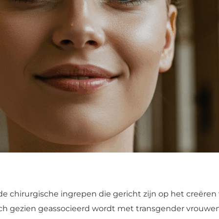
de chirurgische ingrepen die gericht zijn op het creëre
risch gezien geassocieerd wordt met transgender vrouwe