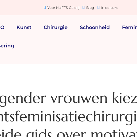
Voor Na FFS Galerij
Blog
In de pers
FO
Kunst
Chirurgie
Schoonheid
Femin
sering
gender vrouwen kie
tsfeminisatiechirurgi
ide gids over motiva