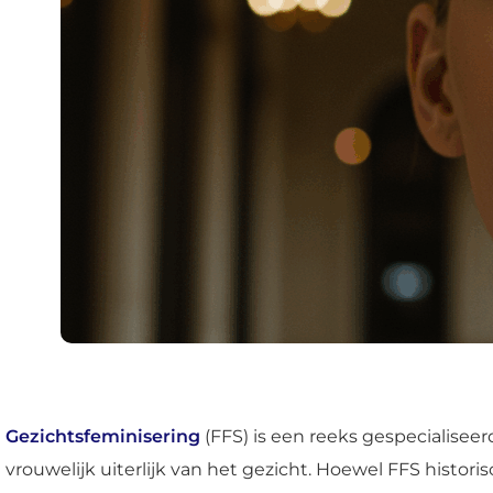
Gezichtsfeminisering
(FFS) is een reeks gespecialiseer
vrouwelijk uiterlijk van het gezicht. Hoewel FFS histo