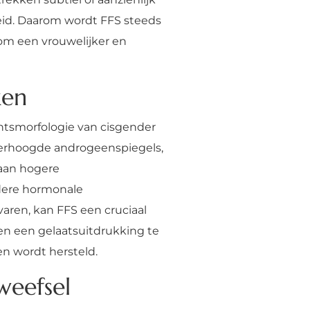
eid. Daarom wordt FFS steeds
 om een vrouwelijker en
ken
tsmorfologie van cisgender
verhoogde androgeenspiegels,
 aan hogere
ndere hormonale
ren, kan FFS een cruciaal
en een gelaatsuitdrukking te
en wordt hersteld.
weefsel