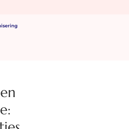
isering
zen
e:
ties