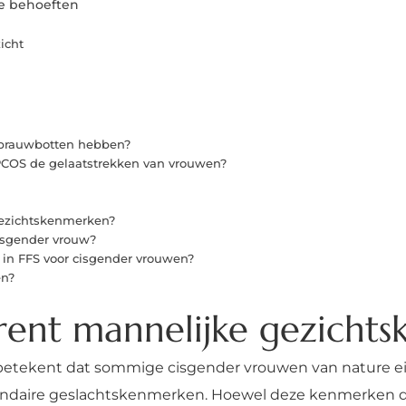
ve behoeften
icht
brauwbotten hebben?
COS de gelaatstrekken van vrouwen?
gezichtskenmerken?
cisgender vrouw?
n FFS voor cisgender vrouwen?
en?
rent mannelijke gezicht
betekent dat sommige cisgender vrouwen van nature e
cundaire geslachtskenmerken. Hoewel deze kenmerken 