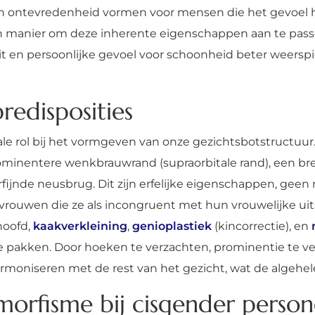
n van ontevredenheid vormen voor mensen die het gevoel
n manier om deze inherente eigenschappen aan te passe
eit en persoonlijke gevoel voor schoonheid beter weersp
redisposities
le rol bij het vormgeven van onze gezichtsbotstructuur
ominentere wenkbrauwrand (supraorbitale rand), een br
verfijnde neusbrug. Dit zijn erfelijke eigenschappen, ge
rouwen die ze als incongruent met hun vrouwelijke uit
hoofd,
kaakverkleining
,
genioplastiek
(kincorrectie), en
e pakken. Door hoeken te verzachten, prominentie te 
moniseren met de rest van het gezicht, wat de algehele
morfisme bij cisgender perso