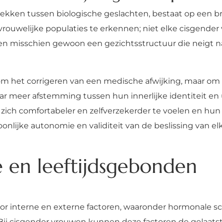
trekken tussen biologische geslachten, bestaat op een 
 vrouwelijke populaties te erkennen; niet elke cisgende
en misschien gewoon een gezichtsstructuur die neigt n
om het corrigeren van een medische afwijking, maar o
 meer afstemming tussen hun innerlijke identiteit en ui
 zich comfortabeler en zelfverzekerder te voelen en hun
oonlijke autonomie en validiteit van de beslissing van 
en leeftijdsgebonden
oor interne en externe factoren, waaronder hormonale
ij cisgender vrouwen kunnen deze factoren de gelaatstr