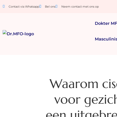
Contact via Whatsapp
Bel ons
Neem contact met ons op
Dokter M
Masculini
Waarom cis
voor gezich
een uitgebre