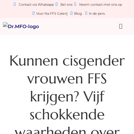
Contact via Whatsapp
Bel ons
Neem contact met ons op
Voor Na FFS Galerij
Blog
In de pers
Kunnen cisgender
vrouwen FFS
krijgen? Vijf
schokkende
waarheden over