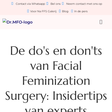
Contact via Whatsapp
Bel ons
Neem contact met ons op
Voor Na FFS Galerij
Blog
In de pers
De do's en don'ts
van Facial
Feminization
Surgery: Insidertips
van experts