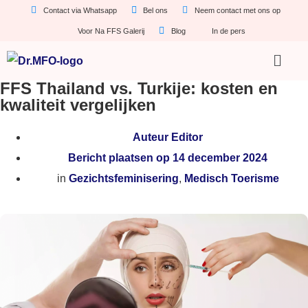
Contact via Whatsapp
Bel ons
Neem contact met ons op
Voor Na FFS Galerij
Blog
In de pers
FFS Thailand vs. Turkije: kosten en
kwaliteit vergelijken
Auteur
Editor
Bericht plaatsen op
14 december 2024
in
Gezichtsfeminisering
,
Medisch Toerisme