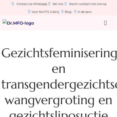
Contact via Whatsapp
Bel ons
Neem contact met ons op
Voor Na FFS Galerij
Blog
In de pers
Gezichtsfeminiserin
en
transgendergezichtsc
wangvergroting en
gezichtsliposuctie