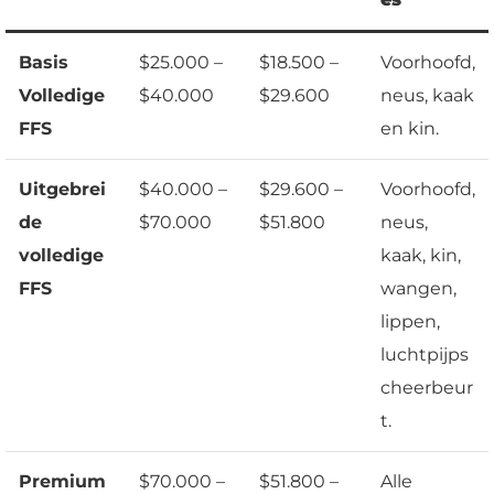
Basis
$25.000 –
$18.500 –
Voorhoofd,
Volledige
$40.000
$29.600
neus, kaak
FFS
en kin.
Uitgebrei
$40.000 –
$29.600 –
Voorhoofd,
de
$70.000
$51.800
neus,
volledige
kaak, kin,
FFS
wangen,
lippen,
luchtpijps
cheerbeur
t.
Premium
$70.000 –
$51.800 –
Alle