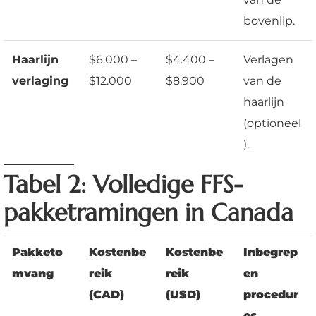
bovenlip.
Haarlijn
$6.000 –
$4.400 –
Verlagen
verlaging
$12.000
$8.900
van de
haarlijn
(optioneel
).
Tabel 2: Volledige FFS-
pakketramingen in Canada
Pakketo
Kostenbe
Kostenbe
Inbegrep
mvang
reik
reik
en
(CAD)
(USD)
procedur
es