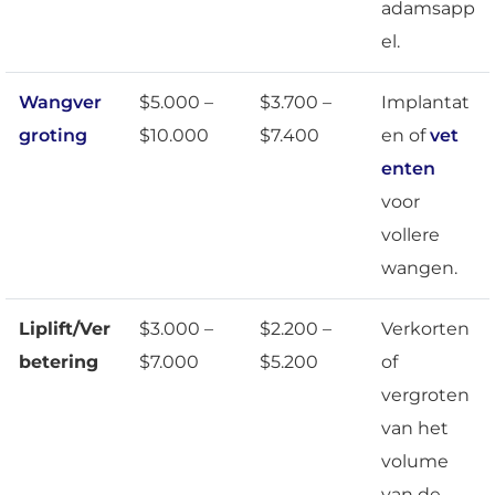
adamsapp
el.
Wangver
$5.000 –
$3.700 –
Implantat
groting
$10.000
$7.400
en of
vet
enten
voor
vollere
wangen.
Liplift/Ver
$3.000 –
$2.200 –
Verkorten
betering
$7.000
$5.200
of
vergroten
van het
volume
van de