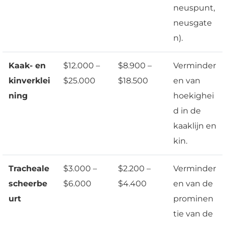
neuspunt,
neusgate
n).
Kaak- en
$12.000 –
$8.900 –
Verminder
kinverklei
$25.000
$18.500
en van
ning
hoekighei
d in de
kaaklijn en
kin.
Tracheale
$3.000 –
$2.200 –
Verminder
scheerbe
$6.000
$4.400
en van de
urt
prominen
tie van de