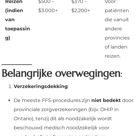
Reizen
$500 –
$370 –
Voor
(indien
$3.000+
$2.200+
patiënten
van
die vanuit
toepassin
andere
g)
provincies
of landen
reizen.
Belangrijke overwegingen
:
Verzekeringsdekking
:
De meeste FFS-procedures zijn
niet bedekt
door
provinciale zorgverzekeringen (bijv. OHIP in
Ontario), tenzij dit als noodzakelijk wordt
beschouwd
medisch noodzakelijk
voor