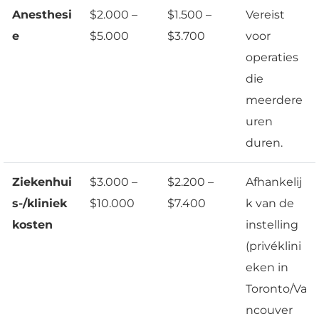
Anesthesi
$2.000 –
$1.500 –
Vereist
e
$5.000
$3.700
voor
operaties
die
meerdere
uren
duren.
Ziekenhui
$3.000 –
$2.200 –
Afhankelij
s-/kliniek
$10.000
$7.400
k van de
kosten
instelling
(privéklini
eken in
Toronto/Va
ncouver