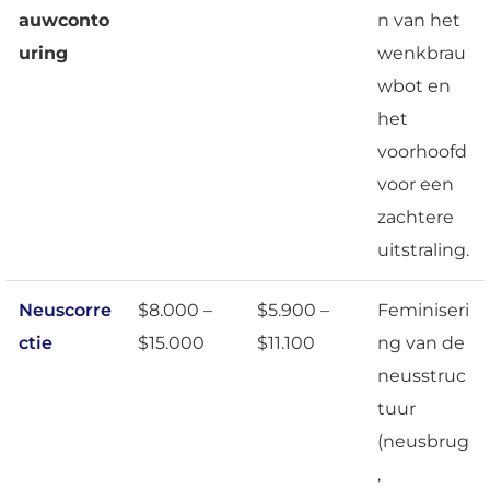
auwconto
n van het
uring
wenkbrau
wbot en
het
voorhoofd
voor een
zachtere
uitstraling.
Neuscorre
$8.000 –
$5.900 –
Feminiseri
ctie
$15.000
$11.100
ng van de
neusstruc
tuur
(neusbrug
,