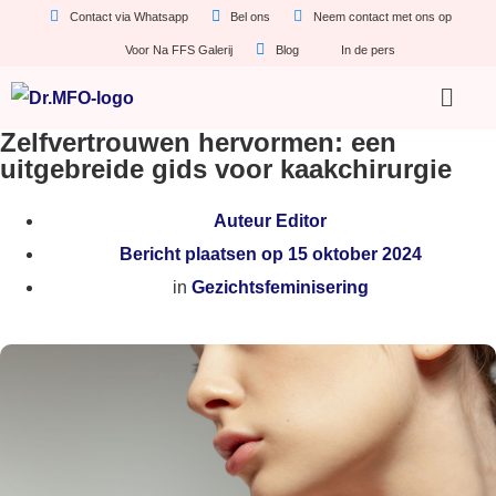
Contact via Whatsapp
Bel ons
Neem contact met ons op
Voor Na FFS Galerij
Blog
In de pers
Zelfvertrouwen hervormen: een
uitgebreide gids voor kaakchirurgie
Auteur
Editor
Bericht plaatsen op
15 oktober 2024
in
Gezichtsfeminisering