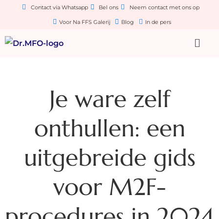
Contact via Whatsapp
Bel ons
Neem contact met ons op
Voor Na FFS Galerij
Blog
In de pers
Je ware zelf
onthullen: een
uitgebreide gids
voor M2F-
procedures in 2024