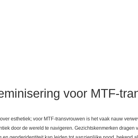
feminisering voor MTF-tr
n over esthetiek; voor MTF-transvrouwen is het vaak nauw verw
tiek door de wereld te navigeren. Gezichtskenmerken dragen v
 en genderidentiteit kan leiden tot aanzienlijke nood, bekend 