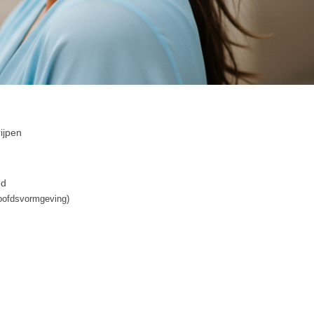
ijpen
gd
hoofdsvormgeving)