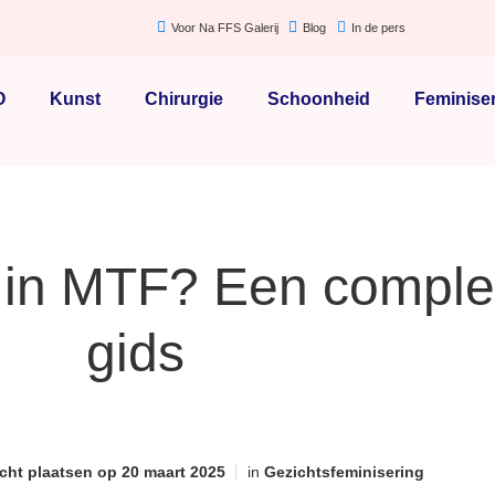
Voor Na FFS Galerij
Blog
In de pers
O
Kunst
Chirurgie
Schoonheid
Feminise
 in MTF? Een comple
gids
cht plaatsen op
20 maart 2025
in
Gezichtsfeminisering