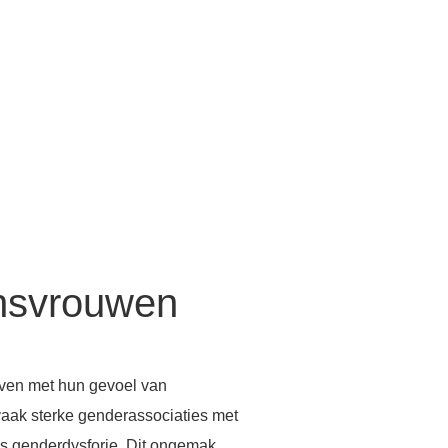
ansvrouwen
even met hun gevoel van
aak sterke genderassociaties met
als genderdysforie. Dit ongemak