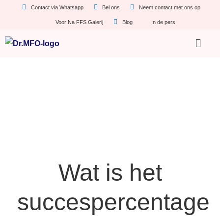
Contact via Whatsapp
Bel ons
Neem contact met ons op
Voor Na FFS Galerij
Blog
In de pers
Wat is het
succespercentage