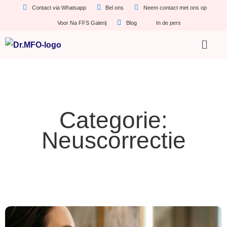
Contact via Whatsapp
Bel ons
Neem contact met ons op
Voor Na FFS Galerij
Blog
In de pers
Categorie:
Neuscorrectie