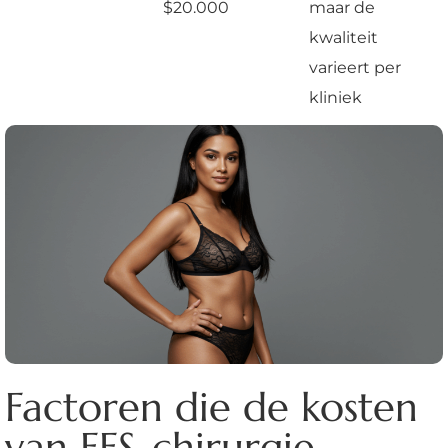
$20.000
maar de
kwaliteit
varieert per
kliniek
Factoren die de kosten
van FFS-chirurgie