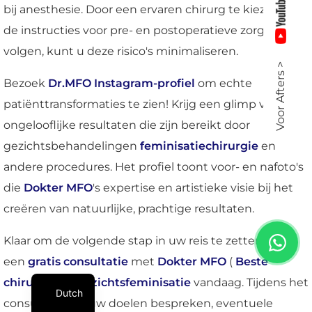
bij anesthesie. Door een ervaren chirurg te kiezen en
de instructies voor pre- en postoperatieve zorg te
volgen, kunt u deze risico's minimaliseren.
Voor Afters >
Bezoek
Dr.MFO Instagram-profiel
om echte
patiënttransformaties te zien! Krijg een glimp van de
ongelooflijke resultaten die zijn bereikt door
gezichtsbehandelingen
feminisatiechirurgie
en
andere procedures. Het profiel toont voor- en nafoto's
die
Dokter MFO
's expertise en artistieke visie bij het
creëren van natuurlijke, prachtige resultaten.
Klaar om de volgende stap in uw reis te zetten? Plan
een
gratis consultatie
met
Dokter MFO
(
Beste
chirurg voor gezichtsfeminisatie
vandaag. Tijdens het
Dutch
consult kunt u uw doelen bespreken, eventuele