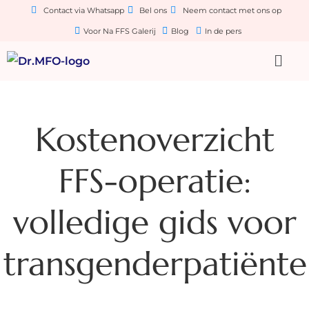
Contact via Whatsapp
Bel ons
Neem contact met ons op
Voor Na FFS Galerij
Blog
In de pers
Kostenoverzicht
FFS-operatie:
volledige gids voor
transgenderpatiënt