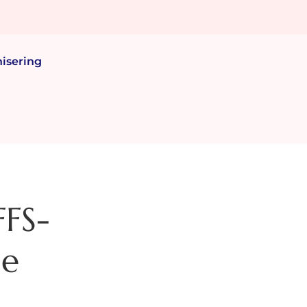
isering
FFS-
de