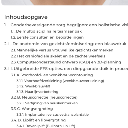
Inhoudsopgave
I. Genderbevestigende zorg begrijpen: een holistische vis
De multidisciplinaire teamaanpak
Eerste consulten en beoordelingen
II. De anatomie van gezichtsfeminisering: een blauwdruk
Mannelijke versus vrouwelijke gezichtskenmerken
Het craniofaciale skelet en de zachte weefsels
Computerondersteund ontwerp (CAD) en 3D-planning
III. Uitgebreide FFS-opties: een diepgaande duik in proc
A. Voorhoofd- en wenkbrauwcontouring
Voorhoofdverkleining (wenkbrauwverkleining)
Wenkbrauwlift
Haarlijnverbetering
B. Neuscorrectie (neuscorrectie)
Verfijning van neuskenmerken
C. Wangvergroting
Implantaten versus vettransplantatie
D. Liplift en lipvergroting
Bovenliplift (Bullhorn Lip Lift)