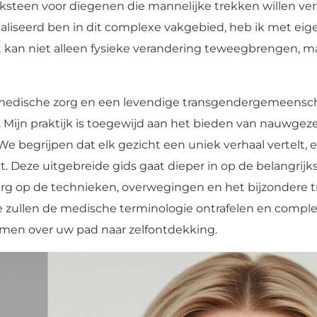
oeksteen voor diegenen die mannelijke trekken willen ve
liseerd ben in dit complexe vakgebied, heb ik met ei
kan niet alleen fysieke verandering teweegbrengen, ma
 medische zorg en een levendige transgendergemeensch
. Mijn praktijk is toegewijd aan het bieden van nauwge
e begrijpen dat elk gezicht een uniek verhaal vertelt, 
. Deze uitgebreide gids gaat dieper in op de belangrijk
urg op de technieken, overwegingen en het bijzondere t
 We zullen de medische terminologie ontrafelen en comp
emen over uw pad naar zelfontdekking.