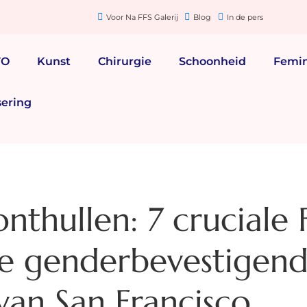
Voor Na FFS Galerij
Blog
In de pers
FO
Kunst
Chirurgie
Schoonheid
Femin
sering
onthullen: 7 cruciale 
de genderbevestigen
van San Francisco