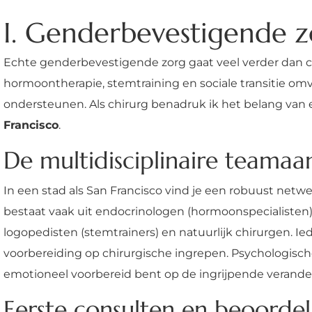
I. Genderbevestigende zo
Echte genderbevestigende zorg gaat veel verder dan chi
hormoontherapie, stemtraining en sociale transitie om
ondersteunen. Als chirurg benadruk ik het belang va
Francisco
.
De multidisciplinaire teama
In een stad als San Francisco vind je een robuust netw
bestaat vaak uit endocrinologen (hormoonspecialisten)
logopedisten (stemtrainers) en natuurlijk chirurgen. Ied
voorbereiding op chirurgische ingrepen. Psychologische 
emotioneel voorbereid bent op de ingrijpende verande
Eerste consulten en beoorde