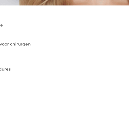
ie
 voor chirurgen
edures