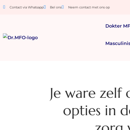
Contact via Whatsapp
Bel ons
Neem contact met ons op
Dokter M
Masculini
Je ware zelf 
opties in 
zorg 