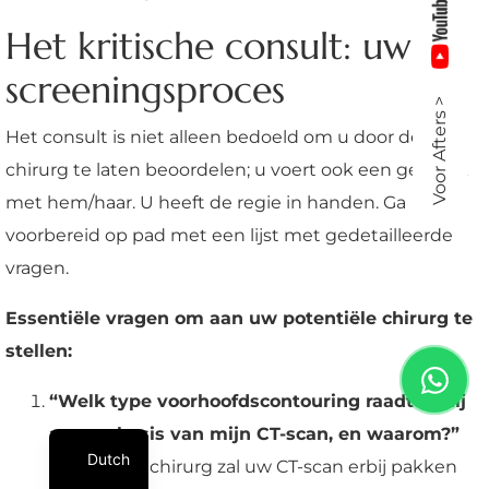
Het kritische consult: uw
screeningsproces
Voor Afters >
Het consult is niet alleen bedoeld om u door de
chirurg te laten beoordelen; u voert ook een gesprek
met hem/haar. U heeft de regie in handen. Ga
voorbereid op pad met een lijst met gedetailleerde
vragen.
Essentiële vragen om aan uw potentiële chirurg te
stellen:
“Welk type voorhoofdscontouring raadt u mij
aan op basis van mijn CT-scan, en waarom?”
Dutch
Een goede chirurg zal uw CT-scan erbij pakken