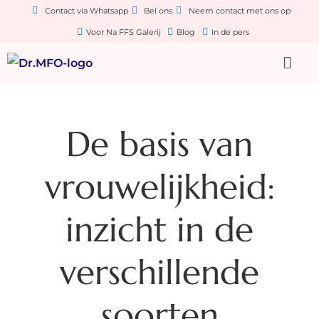
Contact via Whatsapp
Bel ons
Neem contact met ons op
Voor Na FFS Galerij
Blog
In de pers
De basis van
vrouwelijkheid:
inzicht in de
verschillende
soorten