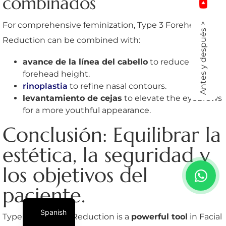
combinados
For comprehensive feminization, Type 3 Forehead
Antes y después >
Reduction can be combined with:
avance de la línea del cabello
to reduce
forehead height.
rinoplastia
to refine nasal contours.
levantamiento de cejas
to elevate the eyebrows
for a more youthful appearance.
Conclusión: Equilibrar la
estética, la seguridad y
los objetivos del
paciente.
Spanish
Type 3 Forehead Reduction is a
powerful tool
in Facial