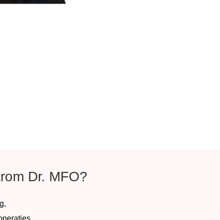
rom Dr. MFO?
g,
peraties,