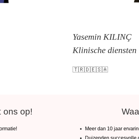
Yasemin KILINÇ
Klinische diensten
🇹🇷🇩🇪🇸🇦
 ons op!
Waa
formatie!
Meer dan 10 jaar ervarin
Duizenden succesvolle o