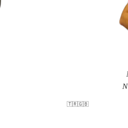
N
🇹🇷🇬🇧