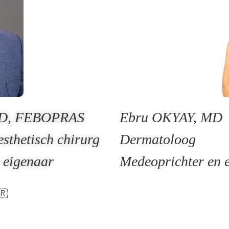
MD, FEBOPRAS
Ebru OKYAY, MD
esthetisch chirurg
Dermatoloog
n eigenaar
Medeoprichter en 
🇷